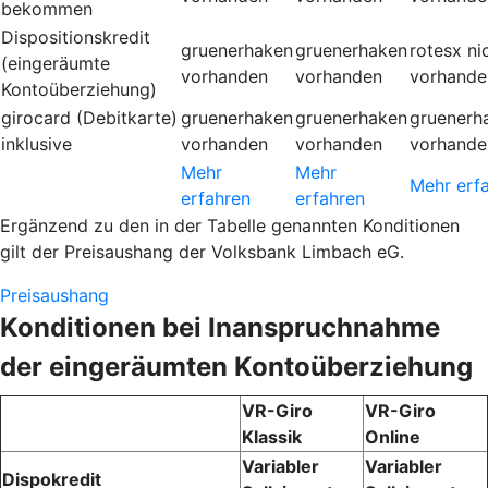
bekommen
Dispositionskredit
gruenerhaken
gruenerhaken
rotesx
ni
(eingeräumte
vorhanden
vorhanden
vorhande
Kontoüberziehung)
girocard (Debitkarte)
gruenerhaken
gruenerhaken
gruenerh
inklusive
vorhanden
vorhanden
vorhande
Mehr
Mehr
Mehr erf
erfahren
erfahren
Ergänzend zu den in der Tabelle genannten Konditionen
gilt der Preisaushang der Volksbank Limbach eG.
Preisaushang
Konditionen bei Inanspruchnahme
der eingeräumten Kontoüberziehung
VR-Giro
VR-Giro
Klassik
Online
Variabler
Variabler
Dispokredit