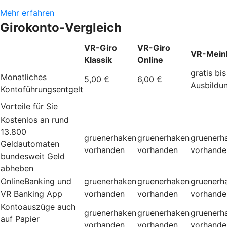
Mehr erfahren
Girokonto-Vergleich
VR-Giro
VR-Giro
VR-Mein
Klassik
Online
gratis bis
Monatliches
5,00 €
6,00 €
Ausbildu
Kontoführungsentgelt
Vorteile für Sie
Kostenlos an rund
13.800
gruenerhaken
gruenerhaken
gruenerh
Geldautomaten
vorhanden
vorhanden
vorhande
bundesweit Geld
abheben
OnlineBanking und
gruenerhaken
gruenerhaken
gruenerh
VR Banking App
vorhanden
vorhanden
vorhande
Kontoauszüge auch
gruenerhaken
gruenerhaken
gruenerh
auf Papier
vorhanden
vorhanden
vorhande