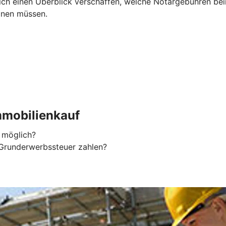
h einen Überblick verschaffen, welche Notargebühren beim 
anen müssen.
mobilienkauf
 möglich?
Grunderwerbssteuer zahlen?